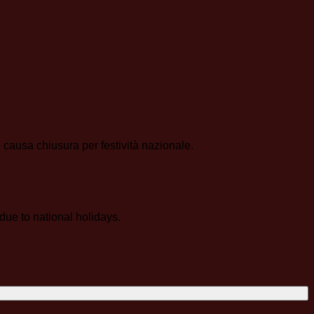
o
causa chiusura per festività nazionale.
due to national holidays.